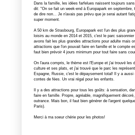
Dans la famille, les idées farfelues naissent toujours san
dit: "On se fait un week-end à Europapark en septembre, tu
de dire non... Je n'avais pas prévu que je serai autant f
super moment.
A 50 km de Strasbourg, Europapark est l'un des plus grand
loisirs au monde en 2014 et 2015, c'est le parc saisonnier 
avons fait les plus grandes attractions pour adulte mais on é
attractions que l'on pouvait faire en famille et le compte est
faut bien prévoir 4 jours minimum pour tout faire sans cour
On l'aura compris, le thème est l'Europe et j'ai trouvé les
culture et ses plats, et j'ai trouvé que le parc les représe
Espagne, Russie, c'est le dépaysement total! Il y a aussi
contes de fées. Un vrai régal pour les enfants.
Il y a des attractions pour tous les goûts: à sensation, da
faire en famille. Propre, agréable, magnifiquement décoré, 
outrance. Mais bon, il faut bien générer de l'argent quelque
Paris).
Merci à ma soeur chérie pour les photos!