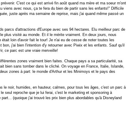
s prévenir. C'est ce qui est arrivé fin août quand ma mère et ma soeur m'ont
 viens avec nous, ça te fera du bien de partir sans les enfants!" Difficile
atiguée, juste après ma semaine de reprise, mais j'ai quand même passé un
s parcs d'attractions d'Europe avec ses 94 hectares. Elu meilleur parc de
le plus visité au monde. Et il le mérite vraiment. En deux jours, nous
tait loin d'avoir fait le tour! Je n'ai eu de cesse de noter toutes les
 bon, j'ai bien l'intention d'y retourner avec Piwix et les enfants. Sauf qu'il
ir, ce parc est une vraie merveille!
 différentes zones vraiment bien faites. Chaque pays a sa particularité, sa
ntait bien sans tomber dans le cliché. On voyage en France, Italie, Islande,
 deux zones à part: le monde d'Arthur et les Minimoys et le pays des
ns le noir, humides, en hauteur, calmes, pour tous les âges, c'est un parc à
le seul reproche que je lui ferai, c'est le marketing et sponsoring à
 part... (quoique j'ai trouvé les prix bien plus abordables qu'à Disneyland