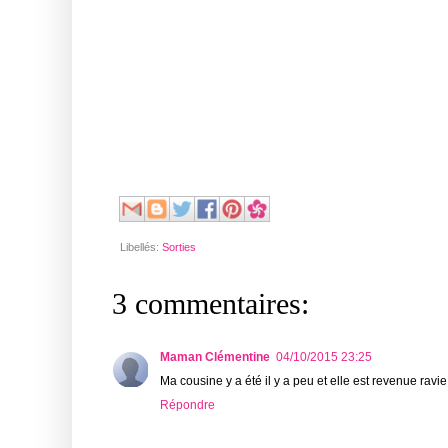
Libellés:
Sorties
3 commentaires:
Maman Clémentine
04/10/2015 23:25
Ma cousine y a été il y a peu et elle est revenue ravie. 
Répondre