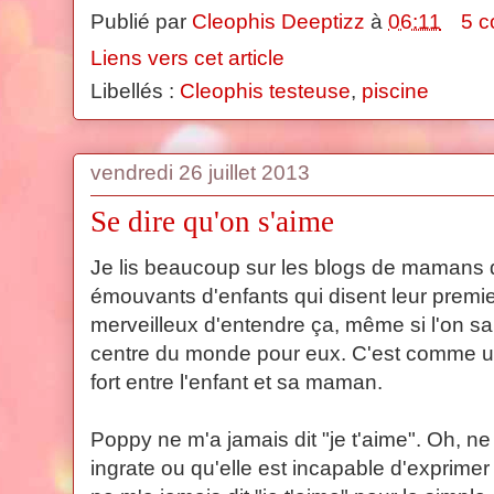
Publié par
Cleophis Deeptizz
à
06:11
5 c
Liens vers cet article
Libellés :
Cleophis testeuse
,
piscine
vendredi 26 juillet 2013
Se dire qu'on s'aime
Je lis beaucoup sur les blogs de mamans 
émouvants d'enfants qui disent leur premier
merveilleux d'entendre ça, même si l'on sa
centre du monde pour eux. C'est comme une
fort entre l'enfant et sa maman.
Poppy ne m'a jamais dit "je t'aime". Oh, ne
ingrate ou qu'elle est incapable d'exprimer