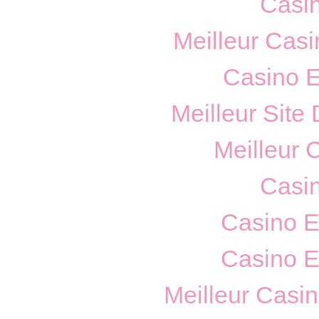
Casi
Meilleur Cas
Casino E
Meilleur Site
Meilleur 
Casi
Casino E
Casino E
Meilleur Casi