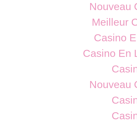
Nouveau C
Meilleur 
Casino E
Casino En 
Casi
Nouveau C
Casi
Casi
Copyright © 2014
World of Cleophis, blog culture et famille