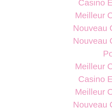
Casino E
Meilleur 
Nouveau C
Nouveau C
Po
Meilleur 
Casino E
Meilleur 
Nouveau C