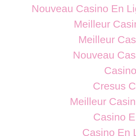
Nouveau Casino En Li
Meilleur Cas
Meilleur Ca
Nouveau Casi
Casino
Cresus C
Meilleur Casi
Casino E
Casino En 