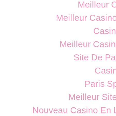
Meilleur 
Meilleur Casin
Casin
Meilleur Casi
Site De Par
Casi
Paris S
Meilleur Sit
Nouveau Casino En L