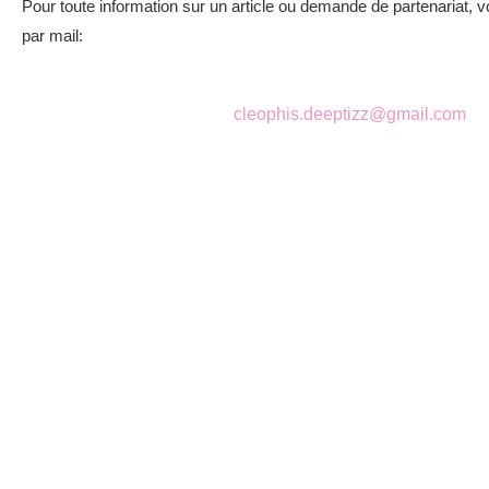
Pour toute information sur un article ou demande de partenariat,
par mail:
cleophis.deeptizz@gmail.com