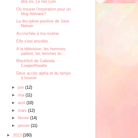
être roi, Le Roi Lion
Où trouver l'inspiration pour un
blog littéraire?
La discipline positive de Jane
Nelsen
Accrochée à ma routine
Elle s'est envolée...
A la télévision, les hommes
parlent, les femmes éc...
Blackfish de Gabriela
Cowperthwaite
Deux accès alpha et du temps
à trouver
►
juin
(12)
►
mai
(11)
►
avril
(10)
►
mars
(12)
►
février
(14)
►
janvier
(11)
►
2013
(180)