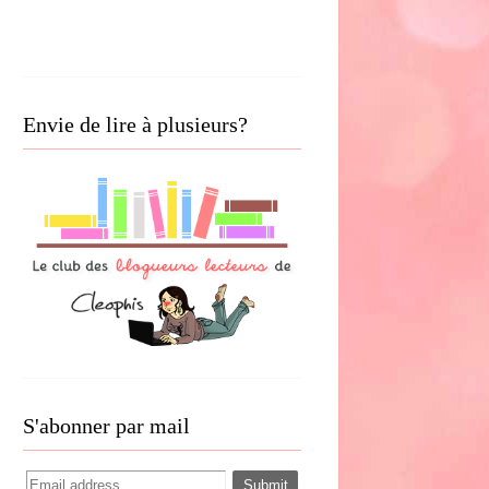
Envie de lire à plusieurs?
S'abonner par mail