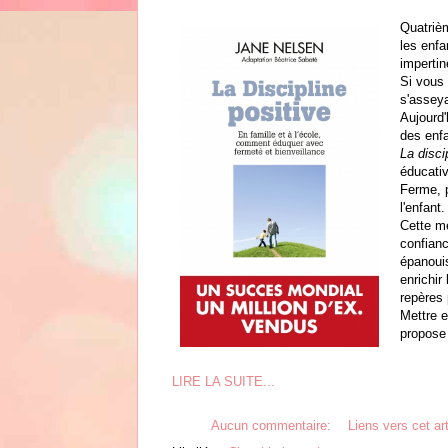
Quatriè
les enfa
imperti
Si vous
s'assey
Aujourd'
des enfa
La disci
éducativ
Ferme, p
l'enfant.
Cette mé
confianc
épanoui
enrichir
repères 
Mettre e
propose
LIRE LA SUITE...
Aucun commentaire:
Liens vers cet art