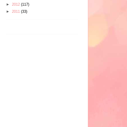
►
2012
(117)
►
2011
(33)