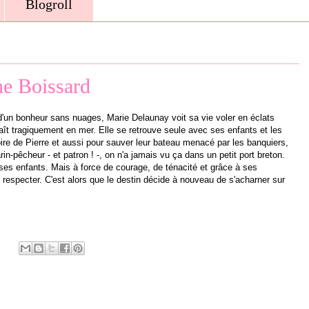
Blogroll
ne Boissard
'un bonheur sans nuages, Marie Delaunay voit sa vie voler en éclats
raît tragiquement en mer. Elle se retrouve seule avec ses enfants et les
oire de Pierre et aussi pour sauver leur bateau menacé par les banquiers,
n-pêcheur - et patron ! -, on n'a jamais vu ça dans un petit port breton.
 ses enfants. Mais à force de courage, de ténacité et grâce à ses
 respecter. C'est alors que le destin décide à nouveau de s'acharner sur