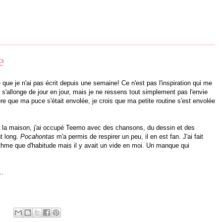
e
e je n'ai pas écrit depuis une semaine! Ce n'est pas l'inspiration qui me
i s'allonge de jour en jour, mais je ne ressens tout simplement pas l'envie
ère que ma puce s'était envolée, je crois que ma petite routine s'est envolée
s à la maison, j'ai occupé Teemo avec des chansons, du dessin et des
t long.
Pocahontas
m'a permis de respirer un peu, il en est fan. J'ai fait
thme que d'habitude mais il y avait un vide en moi. Un manque qui
..