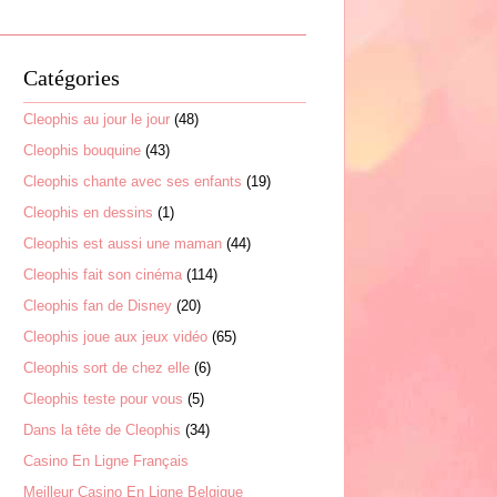
Catégories
Cleophis au jour le jour
(48)
Cleophis bouquine
(43)
Cleophis chante avec ses enfants
(19)
Cleophis en dessins
(1)
Cleophis est aussi une maman
(44)
Cleophis fait son cinéma
(114)
Cleophis fan de Disney
(20)
Cleophis joue aux jeux vidéo
(65)
Cleophis sort de chez elle
(6)
Cleophis teste pour vous
(5)
Dans la tête de Cleophis
(34)
Casino En Ligne Français
Meilleur Casino En Ligne Belgique