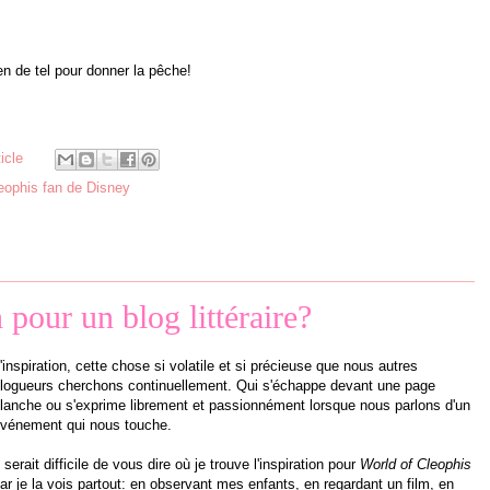
en de tel pour donner la pêche!
icle
eophis fan de Disney
 pour un blog littéraire?
'inspiration, cette chose si volatile et si précieuse que nous autres
logueurs cherchons continuellement. Qui s'échappe devant une page
lanche ou s'exprime librement et passionnément lorsque nous parlons d'un
vénement qui nous touche.
l serait difficile de vous dire où je trouve l'inspiration pour
World of Cleophis
ar je la vois partout: en observant mes enfants, en regardant un film, en