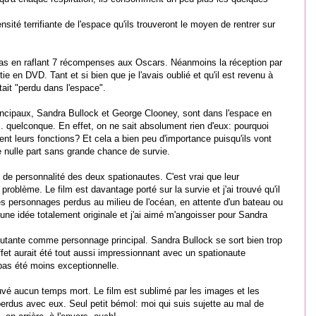
sité terrifiante de l'espace qu'ils trouveront le moyen de rentrer sur
édias en raflant 7 récompenses aux Oscars. Néanmoins la réception par
tie en DVD. Tant et si bien que je l'avais oublié et qu'il est revenu à
ait "perdu dans l'espace".
rincipaux, Sandra Bullock et George Clooney, sont dans l'espace en
.. quelconque. En effet, on ne sait absolument rien d'eux: pourquoi
nt leurs fonctions? Et cela a bien peu d'importance puisqu'ils vont
de nulle part sans grande chance de survie.
e de personnalité des deux spationautes. C'est vrai que leur
oblème. Le film est davantage porté sur la survie et j'ai trouvé qu'il
des personnages perdus au milieu de l'océan, en attente d'un bateau ou
une idée totalement originale et j'ai aimé m'angoisser pour Sandra
 débutante comme personnage principal. Sandra Bullock se sort bien trop
ffet aurait été tout aussi impressionnant avec un spationaute
 pas été moins exceptionnelle.
ouvé aucun temps mort. Le film est sublimé par les images et les
erdus avec eux. Seul petit bémol: moi qui suis sujette au mal de