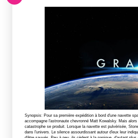
Synopsis: Pour sa première expédition à bord d'une navette spat
accompagne l'astronaute chevronné Matt Kowalsky. Mais alors q
catastrophe se produit. Lorsque la navette est pulvérisée, Sto
dans l'univers. Le silence assourdissant autour d'eux leur indiqu
d'être sauvés. Peu à peu, ils cèdent à la panique, d'autant plu