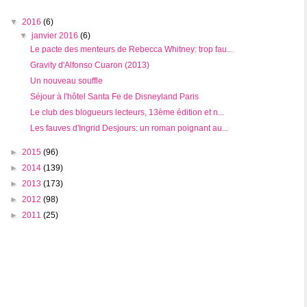
▼
2016
(6)
▼
janvier 2016
(6)
Le pacte des menteurs de Rebecca Whitney: trop fau...
Gravity d'Alfonso Cuaron (2013)
Un nouveau souffle
Séjour à l'hôtel Santa Fe de Disneyland Paris
Le club des blogueurs lecteurs, 13ème édition et n...
Les fauves d'Ingrid Desjours: un roman poignant au...
►
2015
(96)
►
2014
(139)
►
2013
(173)
►
2012
(98)
►
2011
(25)