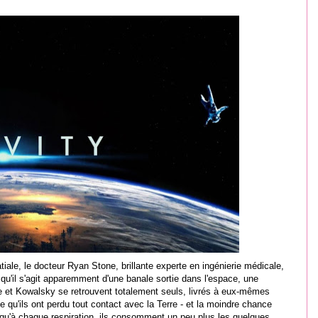
iale, le docteur Ryan Stone, brillante experte en ingénierie médicale,
u'il s'agit apparemment d'une banale sortie dans l'espace, une
ne et Kowalsky se retrouvent totalement seuls, livrés à eux-mêmes
e qu'ils ont perdu tout contact avec la Terre - et la moindre chance
s qu'à chaque respiration, ils consomment un peu plus les quelques