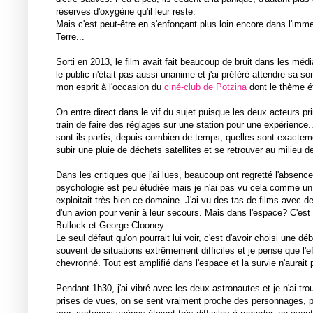
réserves d'oxygène qu'il leur reste.
Mais c'est peut-être en s'enfonçant plus loin encore dans l'immen
Terre...
Sorti en 2013, le film avait fait beaucoup de bruit dans les m
le public n'était pas aussi unanime et j'ai préféré attendre sa sor
mon esprit à l'occasion du
ciné-club de Potzina
dont le thème ét
On entre direct dans le vif du sujet puisque les deux acteurs p
train de faire des réglages sur une station pour une expérience.
sont-ils partis, depuis combien de temps, quelles sont exacteme
subir une pluie de déchets satellites et se retrouver au milieu 
Dans les critiques que j'ai lues, beaucoup ont regretté l'absenc
psychologie est peu étudiée mais je n'ai pas vu cela comme un pr
exploitait très bien ce domaine. J'ai vu des tas de films avec 
d'un avion pour venir à leur secours. Mais dans l'espace? C'est 
Bullock et George Clooney.
Le seul défaut qu'on pourrait lui voir, c'est d'avoir choisi une
souvent de situations extrêmement difficiles et je pense que l'e
chevronné. Tout est amplifié dans l'espace et la survie n'aurait
Pendant 1h30, j'ai vibré avec les deux astronautes et je n'ai tr
prises de vues, on se sent vraiment proche des personnages, p