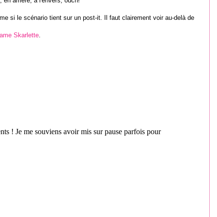
, en arrière, à l'envers, ouch!
le scénario tient sur un post-it. Il faut clairement voir au-delà de
ame Skarlette
.