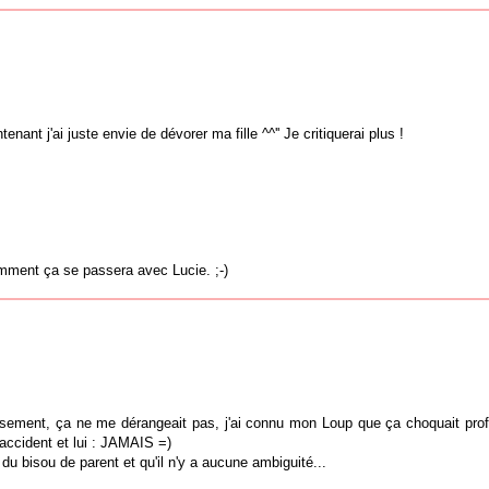
nant j'ai juste envie de dévorer ma fille ^^'' Je critiquerai plus !
mment ça se passera avec Lucie. ;-)
sement, ça ne me dérangeait pas, j'ai connu mon Loup que ça choquait pro
 accident et lui : JAMAIS =)
du bisou de parent et qu'il n'y a aucune ambiguité...