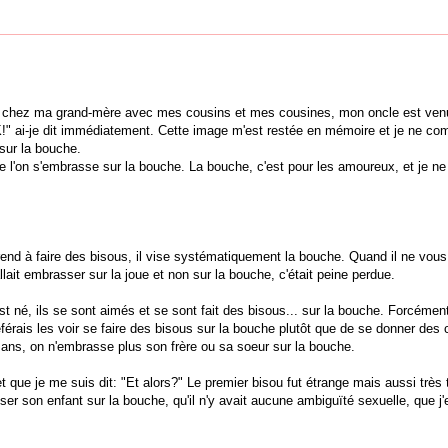
es chez ma grand-mère avec mes cousins et mes cousines, mon oncle est ven
K!" ai-je dit immédiatement. Cette image m'est restée en mémoire et je ne co
sur la bouche.
e l'on s'embrasse sur la bouche. La bouche, c'est pour les amoureux, et je ne
pprend à faire des bisous, il vise systématiquement la bouche. Quand il ne vou
llait embrasser sur la joue et non sur la bouche, c'était peine perdue.
st né, ils se sont aimés et se sont fait des bisous... sur la bouche. Forcément
férais les voir se faire des bisous sur la bouche plutôt que de se donner des
-9 ans, on n'embrasse plus son frère ou sa soeur sur la bouche.
t que je me suis dit: "Et alors?" Le premier bisou fut étrange mais aussi très t
ser son enfant sur la bouche, qu'il n'y avait aucune ambiguïté sexuelle, que j'