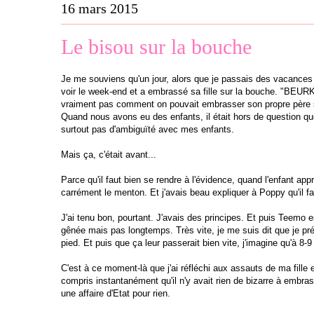
16 mars 2015
Le bisou sur la bouche
Je me souviens qu'un jour, alors que je passais des vacanc
voir le week-end et a embrassé sa fille sur la bouche. "BEUR
vraiment pas comment on pouvait embrasser son propre père 
Quand nous avons eu des enfants, il était hors de question qu
surtout pas d'ambiguïté avec mes enfants.
Mais ça, c'était avant...
Parce qu'il faut bien se rendre à l'évidence, quand l'enfant a
carrément le menton. Et j'avais beau expliquer à Poppy qu'il fa
J'ai tenu bon, pourtant. J'avais des principes. Et puis Teemo e
gênée mais pas longtemps. Très vite, je me suis dit que je pré
pied. Et puis que ça leur passerait bien vite, j'imagine qu'à 8
C'est à ce moment-là que j'ai réfléchi aux assauts de ma fille e
compris instantanément qu'il n'y avait rien de bizarre à embras
une affaire d'Etat pour rien.