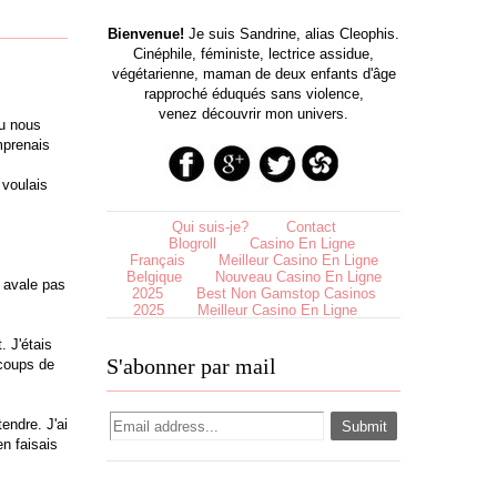
Bienvenue!
Je suis Sandrine, alias Cleophis.
Cinéphile, féministe, lectrice assidue,
végétarienne, maman de deux enfants d'âge
rapproché éduqués sans violence,
venez découvrir mon univers.
u nous
mprenais
 voulais
Qui suis-je?
Contact
Blogroll
Casino En Ligne
Français
Meilleur Casino En Ligne
Belgique
Nouveau Casino En Ligne
s avale pas
2025
Best Non Gamstop Casinos
2025
Meilleur Casino En Ligne
. J'étais
S'abonner par mail
 coups de
endre. J'ai
en faisais