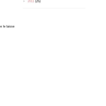
►
2011
(25)
e le laisse