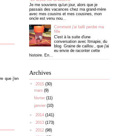
Je me souviens qu'un jour, alors que je
passais des vacances chez ma grand-mère
avec mes cousins et mes cousines, mon
oncle est venu nou...
Comment j'ai failli perdre ma
fille
C'est à la suite d'une
conversation avec Itmapie, du
blog Graine de caillou , que j'ai
eu envie de raconter cette
histoire. En...
Archives
e que j'en
▼
2015
(30)
mars
(9)
février
(11)
janvier
(10)
►
2014
(141)
►
2013
(173)
►
2012
(98)