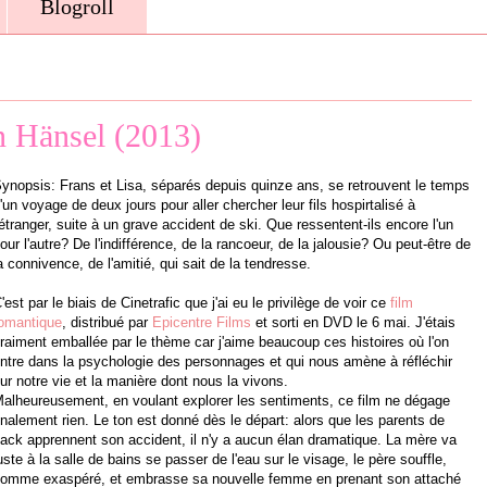
Blogroll
n Hänsel (2013)
ynopsis: Frans et Lisa, séparés depuis quinze ans, se retrouvent le temps
'un voyage de deux jours pour aller chercher leur fils hospirtalisé à
'étranger, suite à un grave accident de ski. Que ressentent-ils encore l'un
our l'autre? De l'indifférence, de la rancoeur, de la jalousie? Ou peut-être de
a connivence, de l'amitié, qui sait de la tendresse.
'est par le biais de Cinetrafic que j'ai eu le privilège de voir ce
film
omantique
, distribué par
Epicentre Films
et sorti en DVD le 6 mai. J'étais
raiment emballée par le thème car j'aime beaucoup ces histoires où l'on
ntre dans la psychologie des personnages et qui nous amène à réfléchir
ur notre vie et la manière dont nous la vivons.
alheureusement, en voulant explorer les sentiments, ce film ne dégage
inalement rien. Le ton est donné dès le départ: alors que les parents de
ack apprennent son accident, il n'y a aucun élan dramatique. La mère va
uste à la salle de bains se passer de l'eau sur le visage, le père souffle,
omme exaspéré, et embrasse sa nouvelle femme en prenant son attaché