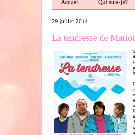
Accueil
Qui suis-je?
29 juillet 2014
La tendresse de Mario
S
d
l
p
l
C
r
v
e
s
M
f
J
j
c