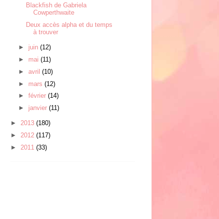
Blackfish de Gabriela
Cowperthwaite
Deux accès alpha et du temps
à trouver
►
juin
(12)
►
mai
(11)
►
avril
(10)
►
mars
(12)
►
février
(14)
►
janvier
(11)
►
2013
(180)
►
2012
(117)
►
2011
(33)