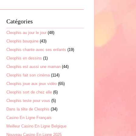
Catégories
Cleophis au jour le jour
(48)
Cleophis bouquine
(43)
Cleophis chante avec ses enfants
(19)
Cleophis en dessins
(1)
Cleophis est aussi une maman
(44)
Cleophis fait son cinéma
(114)
Cleophis joue aux jeux vidéo
(65)
Cleophis sort de chez elle
(6)
Cleophis teste pour vous
(5)
Dans la tête de Cleophis
(34)
Casino En Ligne Français
Meilleur Casino En Ligne Belgique
Nouveau Casino En Ligne 2025