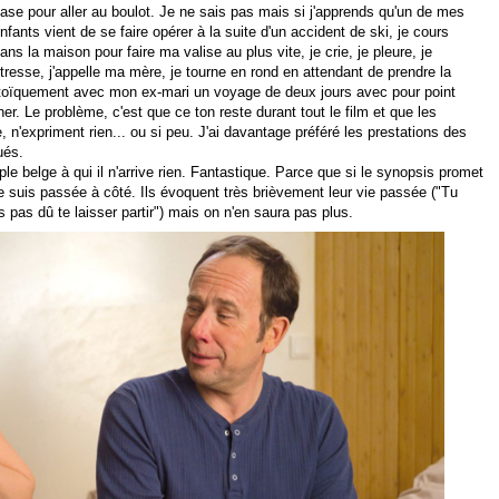
ase pour aller au boulot. Je ne sais pas mais si j'apprends qu'un de mes
nfants vient de se faire opérer à la suite d'un accident de ski, je cours
ans la maison pour faire ma valise au plus vite, je crie, je pleure, je
tresse, j'appelle ma mère, je tourne en rond en attendant de prendre la
as stoïquement avec mon ex-mari un voyage de deux jours avec pour point
r. Le problème, c'est que ce ton reste durant tout le film et que les
ce, n'expriment rien... ou si peu. J'ai davantage préféré les prestations des
ués.
le belge à qui il n'arrive rien. Fantastique. Parce que si le synopsis promet
e suis passée à côté. Ils évoquent très brièvement leur vie passée ("Tu
is pas dû te laisser partir") mais on n'en saura pas plus.