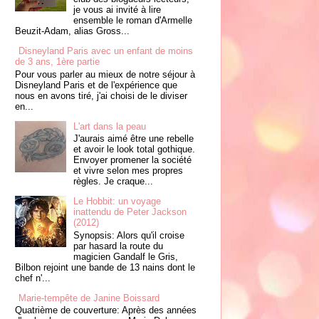
je vous ai invité à lire
ensemble le roman d'Armelle
Beuzit-Adam, alias Gross...
Disneyland Paris avec un enfant de moins
de 3 ans, 1ère partie
Pour vous parler au mieux de notre séjour à
Disneyland Paris et de l'expérience que
nous en avons tiré, j'ai choisi de le diviser
en...
L'art dans la peau
J'aurais aimé être une rebelle
et avoir le look total gothique.
Envoyer promener la société
et vivre selon mes propres
règles. Je craque...
Le Hobbit: un voyage
inattendu de Peter Jackson
(2012)
Synopsis: Alors qu'il croise
par hasard la route du
magicien Gandalf le Gris,
Bilbon rejoint une bande de 13 nains dont le
chef n'...
Marie-tempête de Janine Boissard
Quatrième de couverture: Après des années