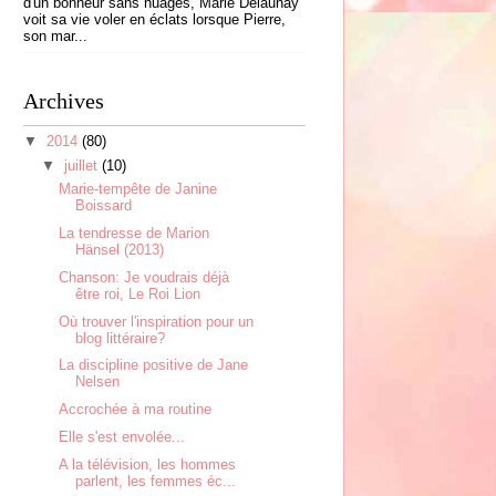
d'un bonheur sans nuages, Marie Delaunay
voit sa vie voler en éclats lorsque Pierre,
son mar...
Archives
▼
2014
(80)
▼
juillet
(10)
Marie-tempête de Janine
Boissard
La tendresse de Marion
Hänsel (2013)
Chanson: Je voudrais déjà
être roi, Le Roi Lion
Où trouver l'inspiration pour un
blog littéraire?
La discipline positive de Jane
Nelsen
Accrochée à ma routine
Elle s'est envolée...
A la télévision, les hommes
parlent, les femmes éc...