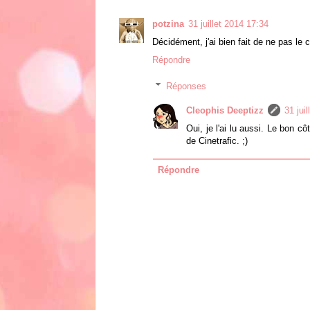
potzina
31 juillet 2014 17:34
Décidément, j'ai bien fait de ne pas le c
Répondre
Réponses
Cleophis Deeptizz
31 jui
Oui, je l'ai lu aussi. Le bon cô
de Cinetrafic. ;)
Répondre