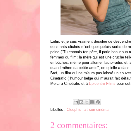
Enfin, et je suis vraiment désolée de descendre
constants clichés m'ont quelquefois sortis de 
peine ("Tu connais ton père, il parle beaucoup 
femmes du film: la mère qui est une cruche telle
embûches, même pour allumer l'auto-radio, et la 
quand même sa petite amie", ce qu'elle a dans la
Bref, un film qui ne m'aura pas laissé un souv
Cinetrafic (l'humour belge qui m'aurait fait défau
Merci à Cinetrafic et à
Epicentre Films
pour cet
Libellés :
Cleophis fait son cinéma
2 commentaires: