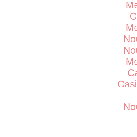
Me
C
Me
No
No
Me
C
Casi
No