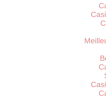
C
Casi
C
Meille
B
C
Casi
C