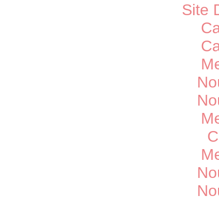
Site 
Ca
Ca
Me
No
No
Me
C
Me
No
No