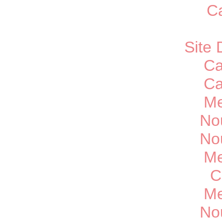
C
Site 
Ca
Ca
Me
No
No
Me
C
Me
No