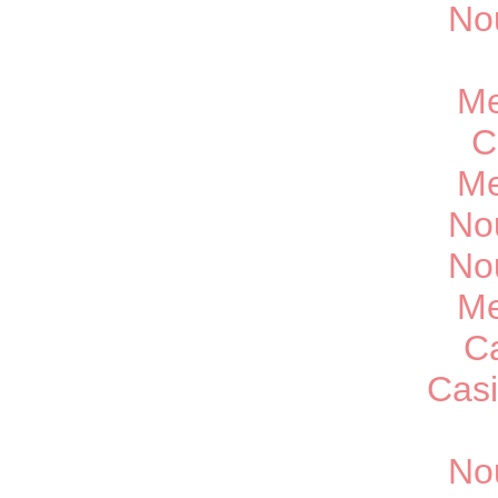
No
Me
C
Me
No
No
Me
C
Casi
No