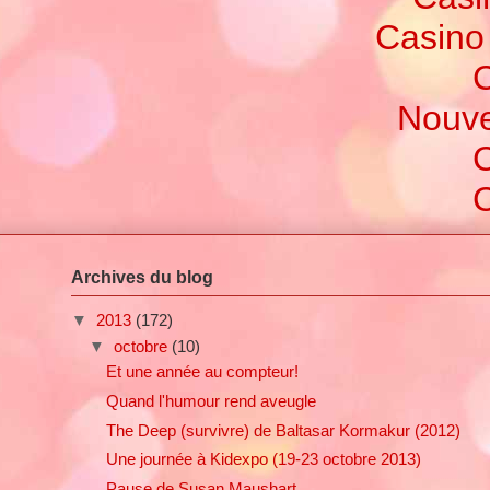
Casino
C
Nouve
C
C
Archives du blog
▼
2013
(172)
▼
octobre
(10)
Et une année au compteur!
Quand l'humour rend aveugle
The Deep (survivre) de Baltasar Kormakur (2012)
Une journée à Kidexpo (19-23 octobre 2013)
Pause de Susan Maushart