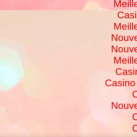
Meill
Casi
Meill
Nouve
Nouve
Meill
Casi
Casino
C
Nouve
C
C