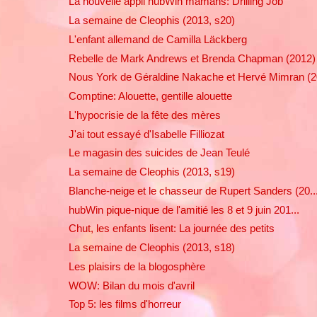
La nouvelle appli hubWin mamans: Driiiing Job
La semaine de Cleophis (2013, s20)
L'enfant allemand de Camilla Läckberg
Rebelle de Mark Andrews et Brenda Chapman (2012)
Nous York de Géraldine Nakache et Hervé Mimran (20
Comptine: Alouette, gentille alouette
L'hypocrisie de la fête des mères
J'ai tout essayé d'Isabelle Filliozat
Le magasin des suicides de Jean Teulé
La semaine de Cleophis (2013, s19)
Blanche-neige et le chasseur de Rupert Sanders (20..
hubWin pique-nique de l'amitié les 8 et 9 juin 201...
Chut, les enfants lisent: La journée des petits
La semaine de Cleophis (2013, s18)
Les plaisirs de la blogosphère
WOW: Bilan du mois d'avril
Top 5: les films d'horreur