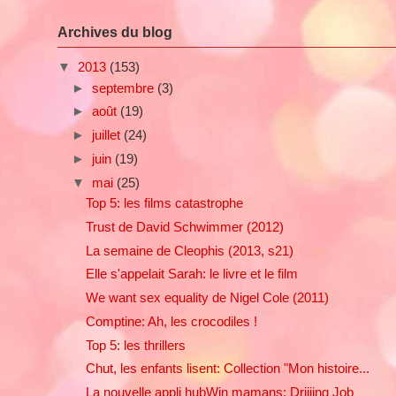
Archives du blog
▼
2013
(153)
►
septembre
(3)
►
août
(19)
►
juillet
(24)
►
juin
(19)
▼
mai
(25)
Top 5: les films catastrophe
Trust de David Schwimmer (2012)
La semaine de Cleophis (2013, s21)
Elle s'appelait Sarah: le livre et le film
We want sex equality de Nigel Cole (2011)
Comptine: Ah, les crocodiles !
Top 5: les thrillers
Chut, les enfants lisent: Collection "Mon histoire...
La nouvelle appli hubWin mamans: Driiiing Job