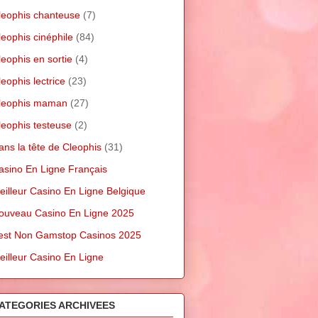
leophis chanteuse
(7)
leophis cinéphile
(84)
leophis en sortie
(4)
leophis lectrice
(23)
leophis maman
(27)
leophis testeuse
(2)
ans la tête de Cleophis
(31)
asino En Ligne Français
eilleur Casino En Ligne Belgique
ouveau Casino En Ligne 2025
est Non Gamstop Casinos 2025
eilleur Casino En Ligne
ATEGORIES ARCHIVEES