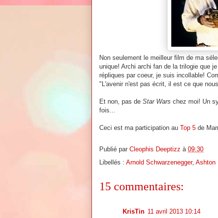
Non seulement le meilleur film de ma sélec
unique! Archi archi fan de la trilogie que 
répliques par coeur, je suis incollable! 
"L'avenir n'est pas écrit, il est ce que nou
Et non, pas de
Star Wars
chez moi! Un sy
fois...
Ceci est ma participation au
Top 5
de Mam
Publié par
Cleophis Deeptizz
à
09:30
Libellés :
Arnold Schwarzenegger
,
Ashton 
15 commentaires:
KrisTin
11 avril 2013 10:14