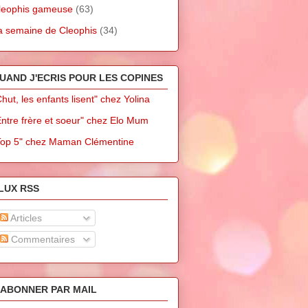
leophis gameuse
(63)
a semaine de Cleophis
(34)
UAND J'ECRIS POUR LES COPINES
Chut, les enfants lisent" chez Yolina
Entre frère et soeur" chez Elo Mum
Top 5" chez Maman Clémentine
LUX RSS
Articles
Commentaires
'ABONNER PAR MAIL