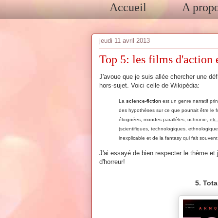
Accueil
A prop
jeudi 11 avril 2013
Top 5: les films d'action 
J'avoue que je suis allée chercher une défi
hors-sujet. Voici celle de Wikipédia:
La
science-fiction
est un
genre
narratif pr
des
hypothèses
sur ce que pourrait être le
f
éloignées,
mondes parallèles
,
uchronie
,
etc.
(
scientifiques
,
technologiques
,
ethnologique
inexplicable et de la
fantasy
qui fait souvent
J'ai essayé de bien respecter le thème et j
d'horreur!
5. Tot