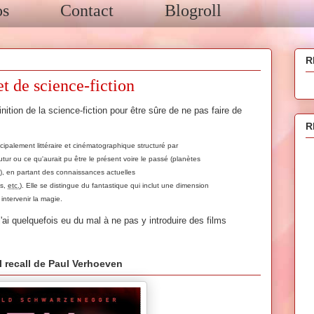
os
Contact
Blogroll
R
et de science-fiction
nition de la science-fiction pour être sûre de ne pas faire de
R
incipalement
littéraire
et
cinématographique
structuré par
utur
ou ce qu'aurait pu être le présent voire le passé (planètes
), en partant des connaissances actuelles
s
,
etc.
). Elle se distingue du
fantastique
qui inclut une dimension
 intervenir la
magie
.
'ai quelquefois eu du mal à ne pas y introduire des films
al recall de Paul Verhoeven