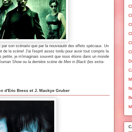
C
C
C
C
C
nt par son scénario que par la nouveauté des effets spéciaux. Un
de la scène! J'ai l'esprit assez tordu pour avoir tout compris la
C
tais petite, je m'imaginais souvent que nous étions dans un monde
D
Truman Show
ou la dernière scène de
Men in Black
(les extra-
C
M
N
lon d'Eric Bress et J. Mackye Gruber
B
M
C