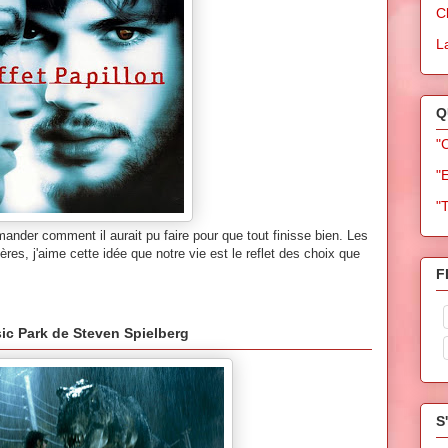
C
L
Q
"
"
"
ander comment il aurait pu faire pour que tout finisse bien. Les
ères, j'aime cette idée que notre vie est le reflet des choix que
F
sic Park de Steven Spielberg
S