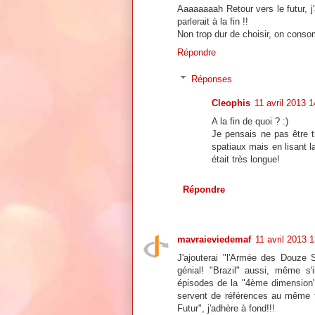
Aaaaaaaah Retour vers le futur, j'
parlerait à la fin !!
Non trop dur de choisir, on cons
Répondre
Réponses
Cleophis
11 avril 2013 
A la fin de quoi ? :)
Je pensais ne pas être t
spatiaux mais en lisant la 
était très longue!
Répondre
mavraieviedemaf
11 avril 2013 
J'ajouterai "l'Armée des Douze S
génial! "Brazil" aussi, même s'i
épisodes de la "4ème dimension",
servent de références au même t
Futur", j'adhère à fond!!!