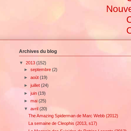
Nouve
C
C
Archives du blog
▼
2013
(152)
►
septembre
(2)
►
août
(19)
►
juillet
(24)
►
juin
(19)
►
mai
(25)
▼
avril
(20)
The Amazing Spiderman de Marc Webb (2012)
La semaine de Cleophis (2013, s17)