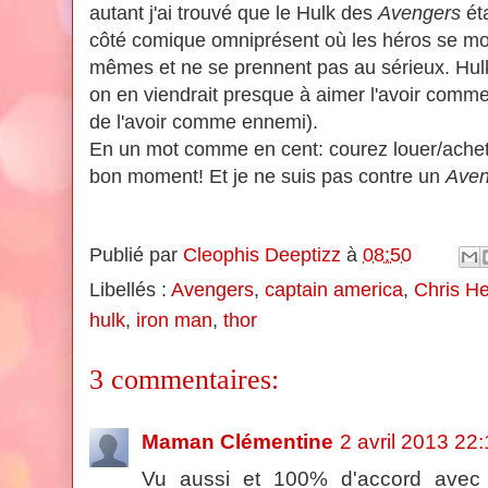
autant j'ai trouvé que le Hulk des
Avengers
éta
côté comique omniprésent où les héros se m
mêmes et ne se prennent pas au sérieux. Hulk 
on en viendrait presque à aimer l'avoir comm
de l'avoir comme ennemi).
En un mot comme en cent: courez louer/ache
bon moment! Et je ne suis pas contre un
Aven
Publié par
Cleophis Deeptizz
à
08:50
Libellés :
Avengers
,
captain america
,
Chris H
hulk
,
iron man
,
thor
3 commentaires:
Maman Clémentine
2 avril 2013 22
Vu aussi et 100% d'accord avec 