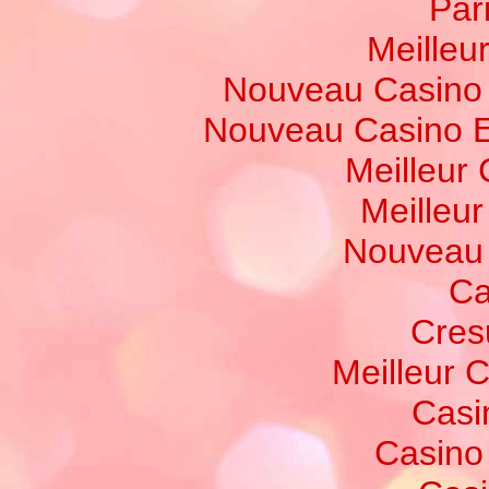
Par
Meilleur
Nouveau Casino 
Nouveau Casino E
Meilleur
Meilleu
Nouveau 
Ca
Cres
Meilleur 
Casi
Casino