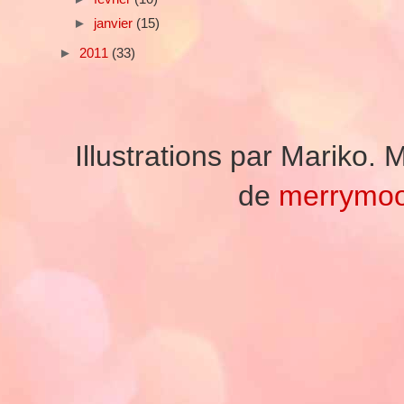
►
janvier
(15)
►
2011
(33)
Illustrations par Mariko
de
merrymo