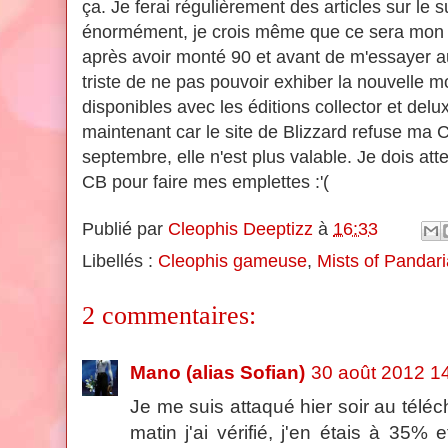
ça. Je ferai régulièrement des articles sur le 
énormément, je crois même que ce sera mon pri
après avoir monté 90 et avant de m'essayer au
triste de ne pas pouvoir exhiber la nouvelle m
disponibles avec les éditions collector et delux
maintenant car le site de Blizzard refuse ma C
septembre, elle n'est plus valable. Je dois at
CB pour faire mes emplettes :'(
Publié par
Cleophis Deeptizz
à
16:33
Libellés :
Cleophis gameuse
,
Mists of Pandari
2 commentaires:
Mano (alias Sofian)
30 août 2012 1
Je me suis attaqué hier soir au télé
matin j'ai vérifié, j'en étais à 35% e