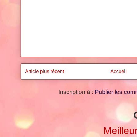
Article plus récent
Accueil
Inscription à :
Publier les com
Meilleu