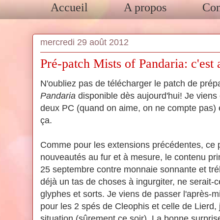
Accueil
A propos
Con
mercredi 29 août 2012
Pré-patch Mists of Pandaria: c'est 
N'oubliez pas de télécharger le patch de prépa
Pandaria
disponible dès aujourd'hui! Je viens d
deux PC (quand on aime, on ne compte pas) et
ça.
Comme pour les extensions précédentes, ce pat
nouveautés au fur et à mesure, le contenu pri
25 septembre contre monnaie sonnante et tré
déjà un tas de choses à ingurgiter, ne serait-
glyphes et sorts. Je viens de passer l'après-mi
pour les 2 spés de Cleophis et celle de Lierd, j
situation (sûrement ce soir). La bonne surprise