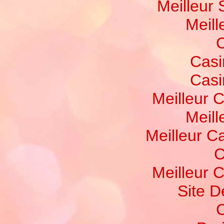
Meilleur 
Meill
C
Casi
Casi
Meilleur 
Meill
Meilleur C
C
Meilleur 
Site D
C