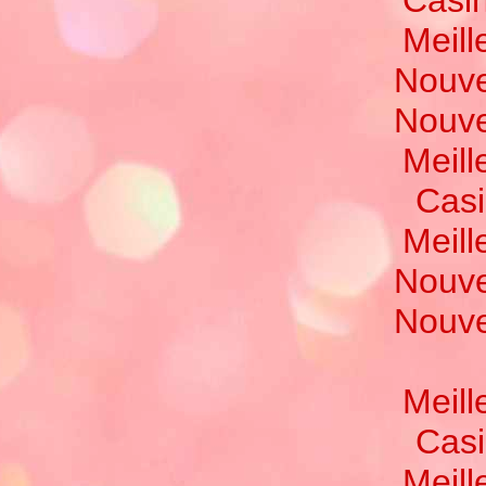
Casi
Meill
Nouve
Nouve
Meill
Casi
Meill
Nouve
Nouve
Meill
Casi
Meill