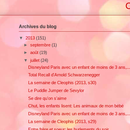
C
Archives du blog
▼
2013
(151)
►
septembre
(1)
►
août
(19)
▼
juillet
(24)
Disneyland Paris avec un enfant de moins de 3 ans,..
Total Recall d'Arnold Schwarzenegger
La semaine de Cleophis (2013, s30)
Le Puddle Jumper de Sevylor
Se dire qu'on s'aime
Chut, les enfants lisent: Les animaux de mon bébé
Disneyland Paris avec un enfant de moins de 3 ans,..
La semaine de Cleophis (2013, s29)
Entre frère et soeur: les hurlements du soir