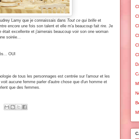
C
C
d'Audrey Lamy que je connaissais dans
Tout ce qui brille
et
C
re encore une fois son talent et elle m'a beaucoup fait rire. Je
le était excellente et j'aimerais beaucoup voir son one woman
C
une soirée...
C
és... OUI
C
D
C
logie de tous les personnages est centrée sur l'amour et les
e voit aucune femme parler d'autre chose que d'un homme et
M
arlent que des femmes.
N
B
M
C