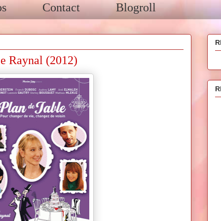
os
Contact
Blogroll
R
lle Raynal (2012)
R