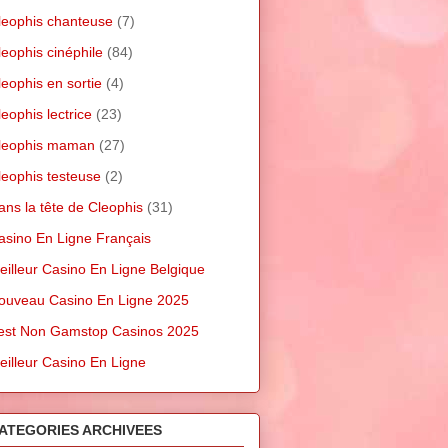
leophis chanteuse
(7)
leophis cinéphile
(84)
leophis en sortie
(4)
leophis lectrice
(23)
leophis maman
(27)
leophis testeuse
(2)
ans la tête de Cleophis
(31)
asino En Ligne Français
eilleur Casino En Ligne Belgique
ouveau Casino En Ligne 2025
est Non Gamstop Casinos 2025
eilleur Casino En Ligne
ATEGORIES ARCHIVEES