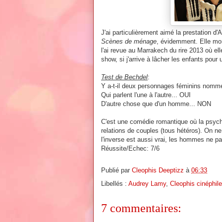
J'ai particulièrement aimé la prestation 
Scènes de ménage
, évidemment. Elle mont
l'ai revue au Marrakech du rire 2013 où el
show, si j'arrive à lâcher les enfants pour 
Test de Bechdel
:
Y a-t-il deux personnages féminins nomm
Qui parlent l'une à l'autre... OUI
D'autre chose que d'un homme... NON
C'est une comédie romantique où la psycho
relations de couples (tous hétéros). On n
l'inverse est aussi vrai, les hommes ne p
Réussite/Echec: 7/6
Publié par
Cleophis Deeptizz
à
06:33
Libellés :
Audrey Lamy
,
Cleophis cinéphile
7 commentaires: