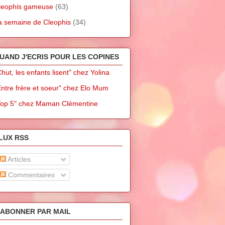
leophis gameuse
(63)
a semaine de Cleophis
(34)
UAND J'ECRIS POUR LES COPINES
Chut, les enfants lisent" chez Yolina
Entre frère et soeur" chez Elo Mum
Top 5" chez Maman Clémentine
LUX RSS
Articles
Commentaires
'ABONNER PAR MAIL