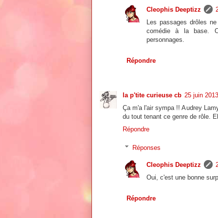
Cleophis Deeptizz
Les passages drôles ne
comédie à la base. Ce
personnages.
Répondre
la p'tite curieuse cb
25 juin 201
Ça m'a l'air sympa !! Audrey Lamy m
du tout tenant ce genre de rôle. El
Répondre
Réponses
Cleophis Deeptizz
Oui, c'est une bonne surp
Répondre