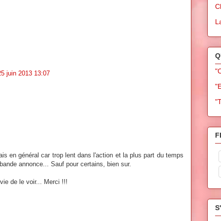
C
L
Q
"
25 juin 2013 13:07
"
"
F
ais en général car trop lent dans l'action et la plus part du temps
bande annonce... Sauf pour certains, bien sur.
e de le voir... Merci !!!
S