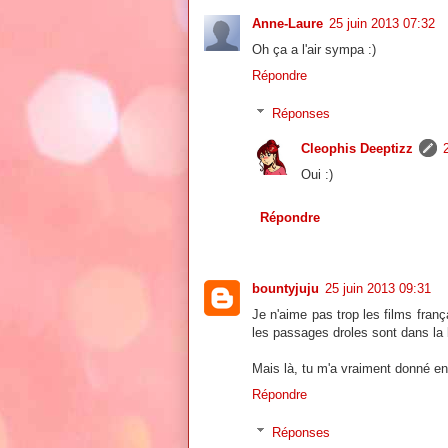
Anne-Laure
25 juin 2013 07:32
Oh ça a l'air sympa :)
Répondre
Réponses
Cleophis Deeptizz
Oui :)
Répondre
bountyjuju
25 juin 2013 09:31
Je n'aime pas trop les films franç
les passages droles sont dans la 
Mais là, tu m'a vraiment donné envi
Répondre
Réponses