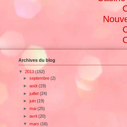
C
Nouve
C
C
Archives du blog
▼
2013
(152)
►
septembre
(2)
►
août
(19)
►
juillet
(24)
►
juin
(19)
►
mai
(25)
►
avril
(20)
▼
mars
(16)