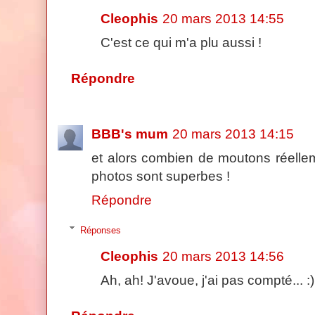
Cleophis
20 mars 2013 14:55
C'est ce qui m'a plu aussi !
Répondre
BBB's mum
20 mars 2013 14:15
et alors combien de moutons réelleme
photos sont superbes !
Répondre
Réponses
Cleophis
20 mars 2013 14:56
Ah, ah! J'avoue, j'ai pas compté... :)