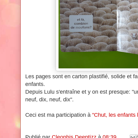
Les pages sont en carton plastifié, solide et 
enfants.
Depuis Lulu s'entraîne et y on est presque: "un, 
neuf, dix, neuf, dix".
Ceci est ma participation à
"Chut, les enfants 
Publié par
Cleophis Deeptizz
à
08:39