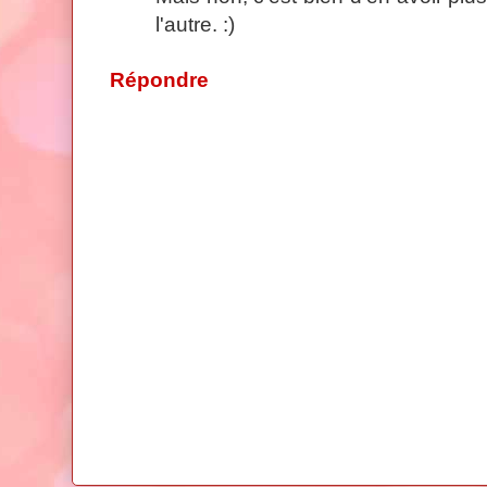
l'autre. :)
Répondre