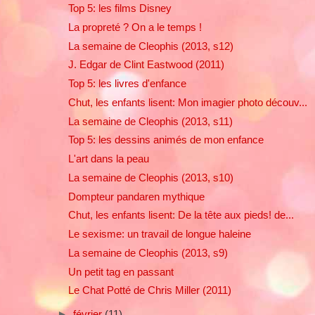
Top 5: les films Disney
La propreté ? On a le temps !
La semaine de Cleophis (2013, s12)
J. Edgar de Clint Eastwood (2011)
Top 5: les livres d'enfance
Chut, les enfants lisent: Mon imagier photo découv...
La semaine de Cleophis (2013, s11)
Top 5: les dessins animés de mon enfance
L'art dans la peau
La semaine de Cleophis (2013, s10)
Dompteur pandaren mythique
Chut, les enfants lisent: De la tête aux pieds! de...
Le sexisme: un travail de longue haleine
La semaine de Cleophis (2013, s9)
Un petit tag en passant
Le Chat Potté de Chris Miller (2011)
►
février
(11)