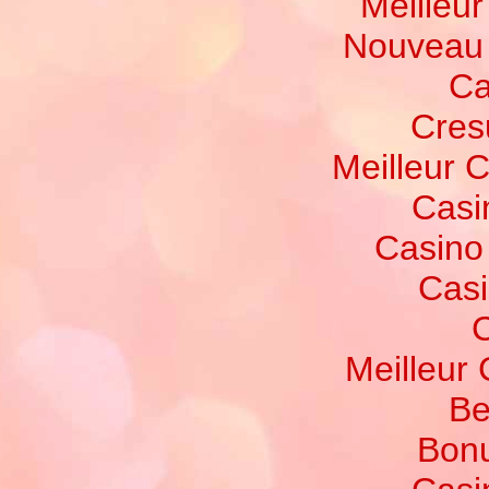
Meilleu
Nouveau 
Ca
Cres
Meilleur 
Casi
Casino
Casi
C
Meilleur
Be
Bonu