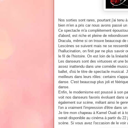
Nos sorties sont rares, pourtant j'ai tenu 
bien m'en a pris car nous avons passé un
Ce spectacle m'a complètement époustouflé
d'abord, est riche et pleine de rebondisse
Dracula, même si on trouve beaucoup de réfé
Lescènes se suivent mais ne se ressemblen
l'hallucination, on finit par ne plus savoir
le fil de l'histoire. On est loin de la liné
Les danseurs sont des virtuoses et une bon
assez inattendu dans une comédie music
ballet, d'où le titre de spectacle musical. J
meilleurs dans leurs rôles: certains n'app
danse. C'est beaucoup plus joli et féériq
danse.
Enfin, le modernisme est poussé à son pa
voit nos danseurs favoris évoluant dans 
également sur scène, mêlant ainsi le gen
l'on a vraiment l'impression d'être dans u
Je tire mon chapeau à Kamel Ouali et à to
serait disponible au cinéma à partir du 22
scène. Si vous avez l'occasion de le voir 