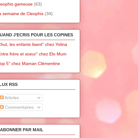
leophis gameuse
(63)
a semaine de Cleophis
(34)
UAND J'ECRIS POUR LES COPINES
Chut, les enfants lisent" chez Yolina
Entre frère et soeur" chez Elo Mum
Top 5" chez Maman Clémentine
LUX RSS
Articles
Commentaires
'ABONNER PAR MAIL