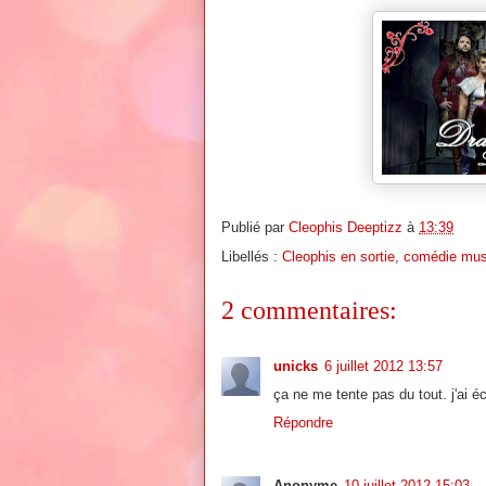
Publié par
Cleophis Deeptizz
à
13:39
Libellés :
Cleophis en sortie
,
comédie mus
2 commentaires:
unicks
6 juillet 2012 13:57
ça ne me tente pas du tout. j'ai é
Répondre
Anonyme
10 juillet 2012 15:03