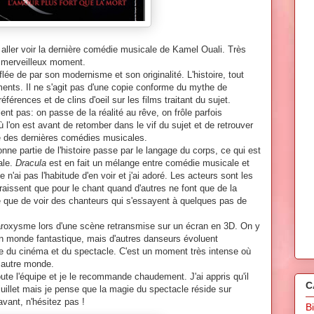
à aller voir la dernière comédie musicale de Kamel Ouali. Très
 merveilleux moment.
e de par son modernisme et son originalité. L'histoire, tout
ments. Il ne s'agit pas d'une copie conforme du mythe de
rences et de clins d'oeil sur les films traitant du sujet.
t pas: on passe de la réalité au rêve, on frôle parfois
 où l'on est avant de retomber dans le vif du sujet et de retrouver
arité des dernières comédies musicales.
ne partie de l'histoire passe par le langage du corps, ce qui est
ale.
Dracula
est en fait un mélange entre comédie musicale et
e n'ai pas l'habitude d'en voir et j'ai adoré. Les acteurs sont les
araissent que pour le chant quand d'autres ne font que de la
ue que de voir des chanteurs qui s'essayent à quelques pas de
roxysme lors d'une scène retransmise sur un écran en 3D. On y
un monde fantastique, mais d'autres danseurs évoluent
re du cinéma et du spectacle. C'est un moment très intense où
n autre monde.
ute l'équipe et je le recommande chaudement. J'ai appris qu'il
C
 juillet mais je pense que la magie du spectacle réside sur
avant, n'hésitez pas !
B