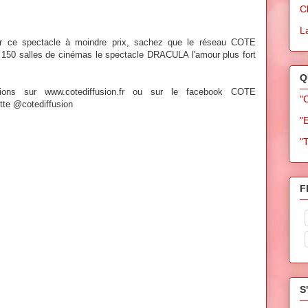
C
L
ir ce spectacle à moindre prix, sachez que le réseau COTE
150 salles de cinémas le spectacle DRACULA l'amour plus fort
Q
tions sur www.cotediffusion.fr ou sur le facebook COTE
"
tte @cotediffusion
"
"
F
S