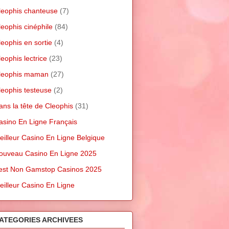
leophis chanteuse
(7)
leophis cinéphile
(84)
leophis en sortie
(4)
leophis lectrice
(23)
leophis maman
(27)
leophis testeuse
(2)
ans la tête de Cleophis
(31)
asino En Ligne Français
eilleur Casino En Ligne Belgique
ouveau Casino En Ligne 2025
est Non Gamstop Casinos 2025
eilleur Casino En Ligne
ATEGORIES ARCHIVEES