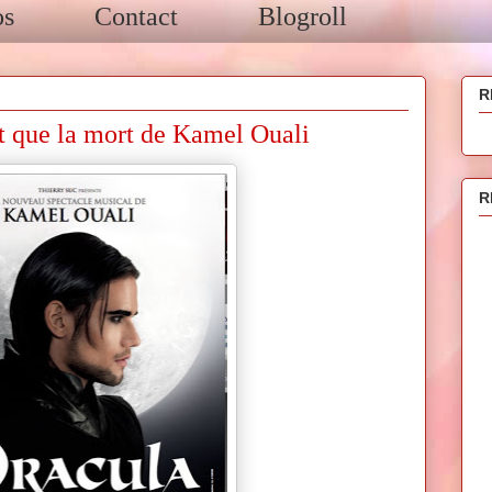
os
Contact
Blogroll
R
rt que la mort de Kamel Ouali
R