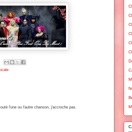
C
C
C
C
C
C
D
icale
C
M
N
B
M
couté l'une ou l'autre chanson, j'accroche pas.
C