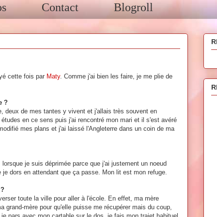
os
Contact
Blogroll
R
é cette fois par
Maty
. Comme j'ai bien les faire, je me plie de
R
e ?
re, deux de mes tantes y vivent et j'allais très souvent en
udes en ce sens puis j'ai rencontré mon mari et il s'est avéré
i modifié mes plans et j'ai laissé l'Angleterre dans un coin de ma
 lorsque je suis déprimée parce que j'ai justement un noeud
e je dors en attendant que ça passe. Mon lit est mon refuge.
 ?
averser toute la ville pour aller à l'école. En effet, ma mère
 ma grand-mère pour qu'elle puisse me récupérer mais du coup,
je pars avec mon cartable sur le dos, je fais mon trajet habituel,