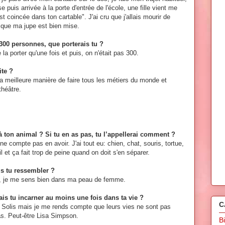
puis arrivée à la porte d'entrée de l'école, une fille vient me
est coincée dans ton cartable". J'ai cru que j'allais mourir de
s que ma jupe est bien mise.
 300 personnes, que porterais tu ?
 porter qu'une fois et puis, on n'était pas 300.
ite ?
 la meilleure manière de faire tous les métiers du monde et
théâtre.
 ton animal ? Si tu en as pas, tu l’appellerai comment ?
e compte pas en avoir. J'ai tout eu: chien, chat, souris, tortue,
l et ça fait trop de peine quand on doit s'en séparer.
is tu ressembler ?
ier, je me sens bien dans ma peau de femme.
is tu incarner au moins une fois dans ta vie ?
C
le Solis mais je me rends compte que leurs vies ne sont pas
pas. Peut-être Lisa Simpson.
B