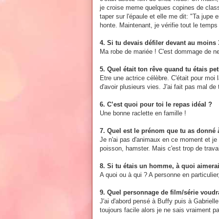
je croise meme quelques copines de classe 
taper sur l'épaule et elle me dit: "Ta jupe 
honte. Maintenant, je vérifie tout le temp
4. Si tu devais défiler devant au moins
Ma robe de mariée ! C'est dommage de ne la
5. Quel était ton rêve quand tu étais pet
Etre une actrice célèbre. C'était pour moi
d'avoir plusieurs vies. J'ai fait pas mal de 
6. C’est quoi pour toi le repas idéal ?
Une bonne raclette en famille !
7. Quel est le prénom que tu as donné à
Je n'ai pas d'animaux en ce moment et je n
poisson, hamster. Mais c'est trop de travai
8. Si tu étais un homme, à quoi aimera
A quoi ou à qui ? A personne en particul
9. Quel personnage de film/série voudra
J'ai d'abord pensé à Buffy puis à Gabriel
toujours facile alors je ne sais vraiment 