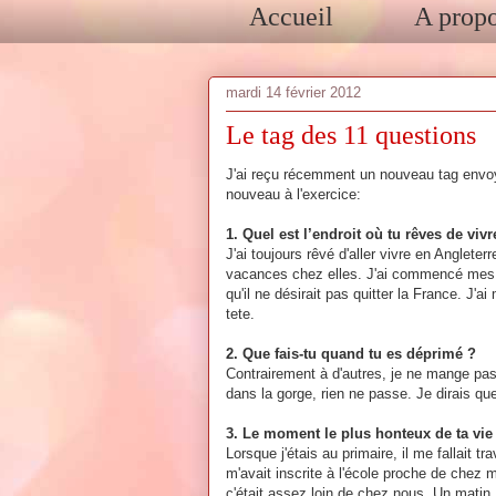
Accueil
A prop
mardi 14 février 2012
Le tag des 11 questions
J'ai reçu récemment un nouveau tag envoy
nouveau à l'exercice:
1. Quel est l’endroit où tu rêves de vivr
J'ai toujours rêvé d'aller vivre en Angleter
vacances chez elles. J'ai commencé mes ét
qu'il ne désirait pas quitter la France. J'a
tete.
2. Que fais-tu quand tu es déprimé ?
Contrairement à d'autres, je ne mange pas
dans la gorge, rien ne passe. Je dirais qu
3. Le moment le plus honteux de ta vie
Lorsque j'étais au primaire, il me fallait tr
m'avait inscrite à l'école proche de chez
c'était assez loin de chez nous. Un matin, 