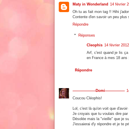
Maty in Wonderland
14 février 
Oh tu as fait mon tag !! Hihi j'ad
Contente d'en savoir un peu plus s
Répondre
Réponses
Cleophis
14 février 201
Arf, c'est quand je lis ç
en France à mes 18 ans 
Répondre
--------------------Domi-----------------
1
Coucou Cléophis!
Lol, c'est là qu'on voit que d'avo
Je croyais que tu voulais dire par 
Désolée mais la "vieille" que je s
J'essaierai d'y répondre et je te 