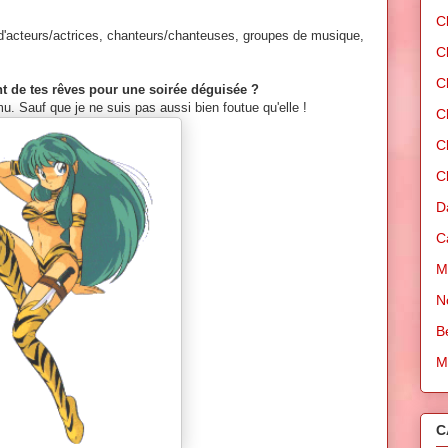
C
 d'acteurs/actrices, chanteurs/chanteuses, groupes de musique,
C
C
ent de tes rêves pour une soirée déguisée ?
u. Sauf que je ne suis pas aussi bien foutue qu'elle !
C
C
C
D
C
M
N
B
M
C