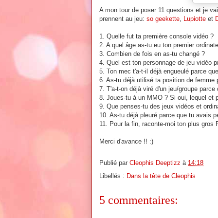
A mon tour de poser 11 questions et je va
prennent au jeu:
so geekette
,
Lupiotte
et
1. Quelle fut ta première console vidéo ?
2. A quel âge as-tu eu ton premier ordinate
3. Combien de fois en as-tu changé ?
4. Quel est ton personnage de jeu vidéo p
5. Ton mec t'a-t-il déjà engueulé parce que
6. As-tu déjà utilisé ta position de femme
7. T'a-t-on déjà viré d'un jeu/groupe parc
8. Joues-tu à un MMO ? Si oui, lequel et 
9. Que penses-tu des jeux vidéos et ordina
10. As-tu déjà pleuré parce que tu avais p
11. Pour la fin, raconte-moi ton plus gros 
Merci d'avance !! :)
Publié par
Cleophis Deeptizz
à
14:18
Libellés :
Dans la tête de Cleophis
5 commentaires: