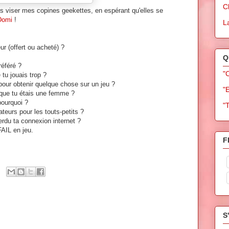
C
is viser mes copines geekettes, en espérant qu'elles se
Domi
!
L
ur (offert ou acheté) ?
Q
référé ?
"
 tu jouais trop ?
 pour obtenir quelque chose sur un jeu ?
"
e que tu étais une femme ?
pourquoi ?
"
teurs pour les touts-petits ?
erdu ta connexion internet ?
FAIL en jeu.
F
S