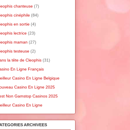
leophis chanteuse
(7)
leophis cinéphile
(84)
leophis en sortie
(4)
leophis lectrice
(23)
leophis maman
(27)
leophis testeuse
(2)
ans la tête de Cleophis
(31)
asino En Ligne Français
eilleur Casino En Ligne Belgique
ouveau Casino En Ligne 2025
est Non Gamstop Casinos 2025
eilleur Casino En Ligne
ATEGORIES ARCHIVEES