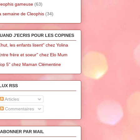
leophis gameuse
(63)
a semaine de Cleophis
(34)
UAND J'ECRIS POUR LES COPINES
Chut, les enfants lisent" chez Yolina
Entre frère et soeur" chez Elo Mum
Top 5" chez Maman Clémentine
LUX RSS
Articles
Commentaires
'ABONNER PAR MAIL